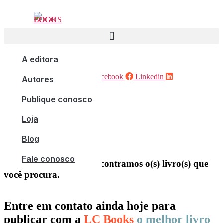
Pular
para
o
conteúdo
A editora
Instagram
Facebook
Linkedin
Autores
Início
Publique conosco
Loja
Loja
Blog
Fale conosco
Ops! Parece que não encontramos o(s) livro(s) que
você procura.
Entre em contato ainda hoje para
publicar com a
LC Books
o melhor livro