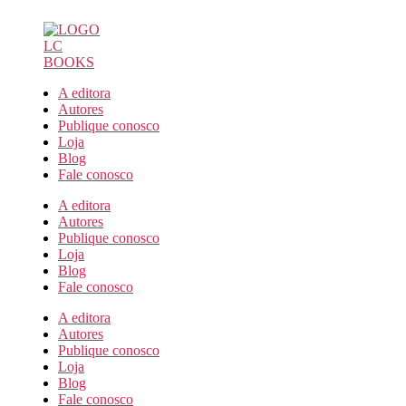
Pular
para
o
conteúdo
A editora
Autores
Publique conosco
Loja
Blog
Fale conosco
A editora
Autores
Publique conosco
Loja
Blog
Fale conosco
A editora
Autores
Publique conosco
Loja
Blog
Fale conosco