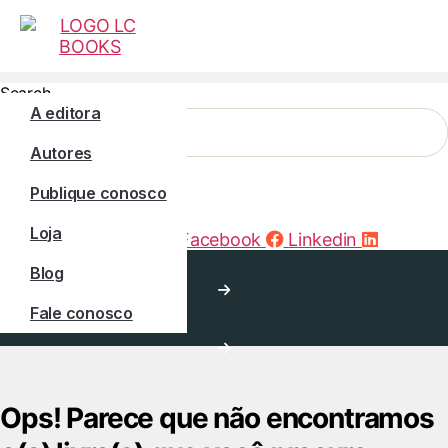
Search
A editora
Autores
Publique conosco
Loja
Instagram
Facebook
Linkedin
Início
Blog
Fale conosco
Loja
Ops! Parece que não encontramos