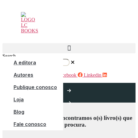
Pular
para
o
conteúdo
Search
A editora
Autores
Instagram
Facebook
Linkedin
Início
Publique conosco
Loja
Loja
Blog
Ops! Parece que não encontramos o(s) livro(s) que
Fale conosco
você procura.